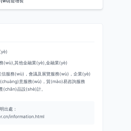
(wù)迎增長
yè)
wù),其他金融業(yè),金融業(yè)
征信服務(wù)，會議及展覽服務(wù)，企業(yè)
chuàng)意服務(wù)，貿(mào)易咨詢服務
(chǎn)品設(shè)計。
注明出處：
r.cn/information.html