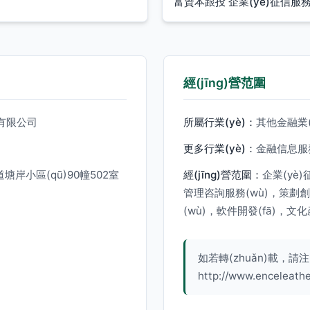
富資本跟投 企業(yè)征信服務
經(jīng)營范圍
)有限公司
所屬行業(yè)：
其他金融業(
更多行業(yè)：
金融信息服務(
岸小區(qū)90幢502室
經(jīng)營范圍：
企業(yè)
管理咨詢服務(wù)，策劃創(
(wù)，軟件開發(fā)，文化產
如若轉(zhuǎn)載，請
http://www.enceleathe